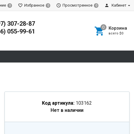
ние
Избранное
Просмотренное
Кабинет
0
0
0
97) 307-28-87
Корзина
66) 055-99-61
всего
$0
Код артикула:
103162
Нет в наличии