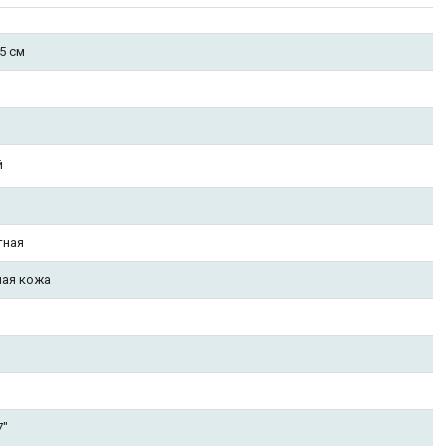
15 см
й
тная
ная кожа
7"