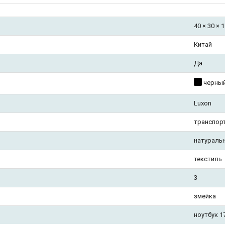
40 × 30 × 
Китай
Да
черны
Luxon
транспор
натураль
текстиль
3
змейка
ноутбук 1