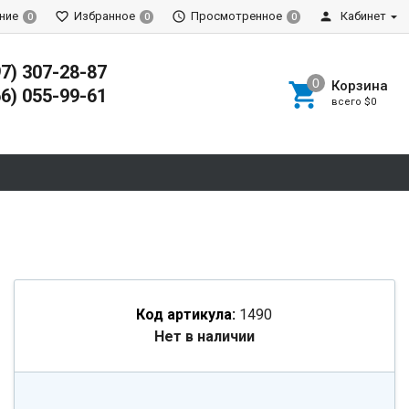
ние
Избранное
Просмотренное
Кабинет
0
0
0
97) 307-28-87
Корзина
66) 055-99-61
всего
$0
Код артикула:
1490
Нет в наличии