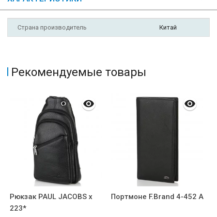
Страна производитель
Китай
Рекомендуемые товары
Рюкзак PAUL JACOBS x
Портмоне F.Brand 4-452 А
Р
223*
B