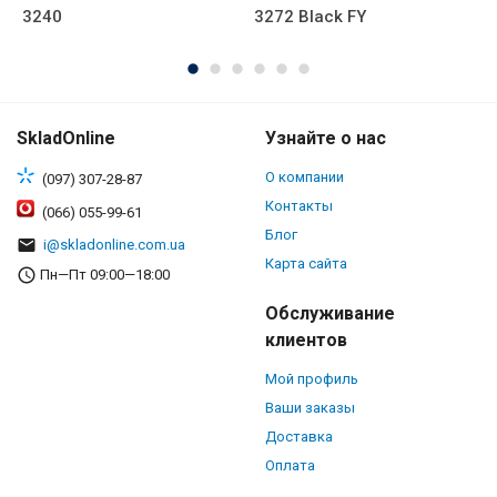
3240
3272 Black FY
6
SkladOnline
Узнайте о нас
О компании
(097) 307-28-87
Контакты
(066) 055-99-61
Блог
i@skladonline.com.ua
Карта сайта
Пн—Пт 09:00—18:00
Обслуживание
клиентов
Мой профиль
Ваши заказы
Доставка
Оплата