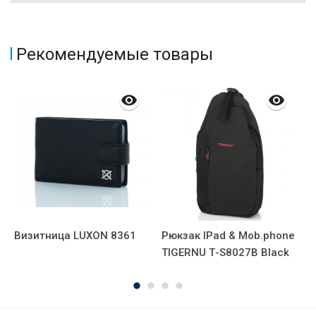
Рекомендуемые товары
Визитница LUXON 8361
Рюкзак IPad & Mob.phone
К
)
TIGERNU Т-S8027B Black
1