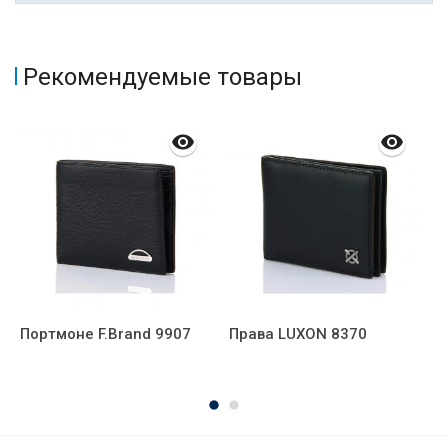
Рекомендуемые товары
Портмоне F.Brand 9907
Права LUXON 8370
К
1