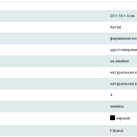
20 × 10 × 4 см
Китай
фирменная ко
удостоверени
на змейке
натуральная 
натуральная 
4
змейка
черный
F.Brand