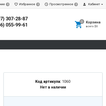
ние
Избранное
Просмотренное
Кабинет
0
0
0
97) 307-28-87
Корзина
66) 055-99-61
всего
$0
Код артикула:
1060
Нет в наличии