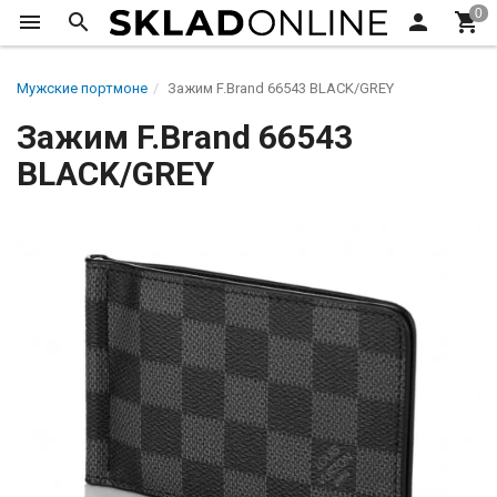
Мужские портмоне
Зажим F.Brand 66543 BLACK/GREY
Зажим F.Brand 66543
BLACK/GREY