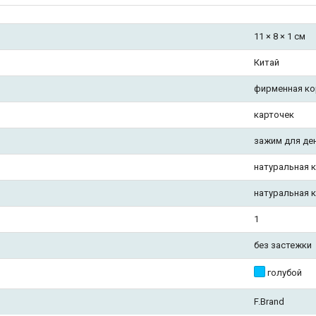
11 × 8 × 1 см
Китай
фирменная ко
карточек
зажим для де
натуральная 
натуральная 
1
без застежки
голубой
F.Brand