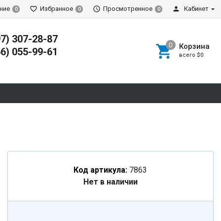
ние
Избранное
Просмотренное
Кабинет
0
0
0
97) 307-28-87
Корзина
66) 055-99-61
всего
$0
Код артикула:
7863
Нет в наличии