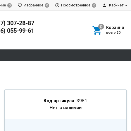
ние
Избранное
Просмотренное
Кабинет
0
0
0
97) 307-28-87
Корзина
66) 055-99-61
всего
$0
Код артикула:
3981
Нет в наличии