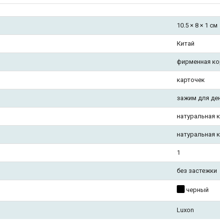
10.5 × 8 × 1 см
Китай
фирменная ко
карточек
зажим для де
натуральная 
натуральная 
1
без застежки
черный
Luxon