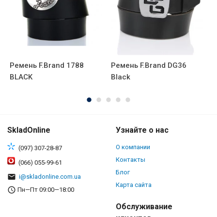
Ремень F.Brand 1788
Ремень F.Brand DG36
Р
BLACK
Black
B
SkladOnline
Узнайте о нас
О компании
(097) 307-28-87
Контакты
(066) 055-99-61
Блог
i@skladonline.com.ua
Карта сайта
Пн—Пт 09:00—18:00
Обслуживание