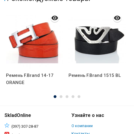
-
Ремень F.Brand 14-17
Ремень F.Brand 1515 BL
С
ORANGE
2
SkladOnline
Узнайте о нас
О компании
(097) 307-28-87
Контакты