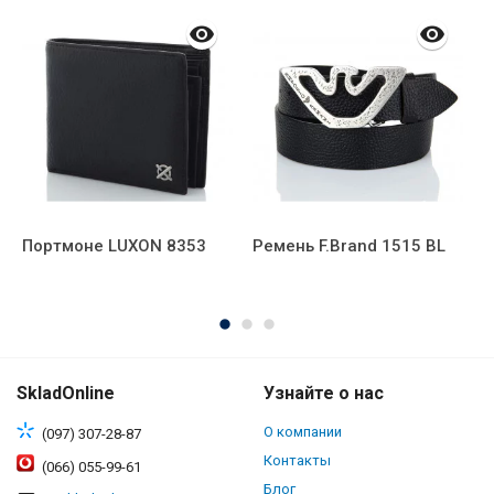
Портмоне LUXON 8353
Ремень F.Brand 1515 BL
Р
В
SkladOnline
Узнайте о нас
О компании
(097) 307-28-87
Контакты
(066) 055-99-61
Блог