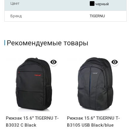
Цвет
черный
Бренд
TIGERNU
Рекомендуемые товары
Рюкзак 15.6" TIGERNU Т-
Рюкзак 15.6" TIGERNU Т-
Р
В3032 C Black
В3105 USB Black/blue
В