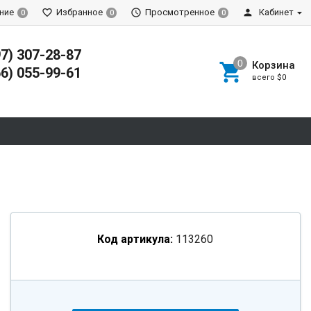
ние
Избранное
Просмотренное
Кабинет
0
0
0
97) 307-28-87
Корзина
66) 055-99-61
всего
$0
Код артикула:
113260