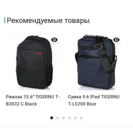
Рекомендуемые товары
А
Рюкзак 15.6" TIGERNU Т-
Сумка 9.6 IPad TIGERNU
Р
В3032 C Black
Т-L5200 Blue
T