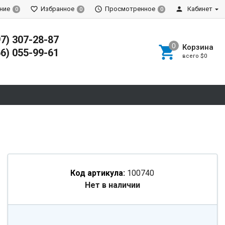
ние
Избранное
Просмотренное
Кабинет
0
0
0
97) 307-28-87
Корзина
66) 055-99-61
всего
$0
Код артикула:
100740
Нет в наличии