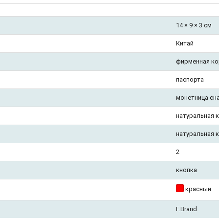
14 × 9 × 3 см
Китай
фирменная ко
паспорта
монетница сн
натуральная 
натуральная 
2
кнопка
красный
F.Brand