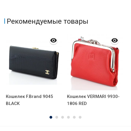
Рекомендуемые товары
Кошелек F.Brand 9045
Кошелек VERMARI 9930-
К
ВLACK
1806 RED
1