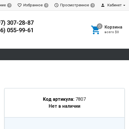
ние
Избранное
Просмотренное
Кабинет
0
0
0
97) 307-28-87
Корзина
66) 055-99-61
всего
$0
Код артикула:
7807
Нет в наличии