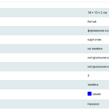
18 × 10 × 2 см
Китай
фирменная ко
карточек
на змейке
натуральная 
натуральная 
3
змейка
синий
Hassion