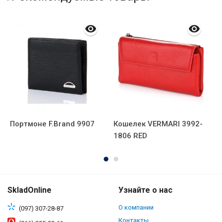
Портмоне F.Brand 9907
Кошелек VERMARI 3992-
С
1806 RED
2
SkladOnline
Узнайте о нас
О компании
(097) 307-28-87
Контакты