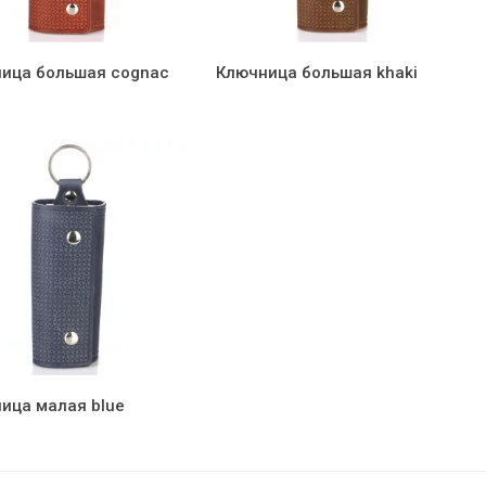
ица большая cognac
Ключница большая khaki
ица малая blue