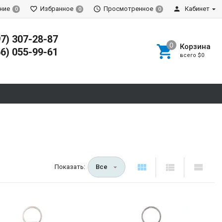
ние
Избранное
Просмотренное
Кабинет
0
0
0
97) 307-28-87
Корзина
66) 055-99-61
всего
$0
Показать:
Все