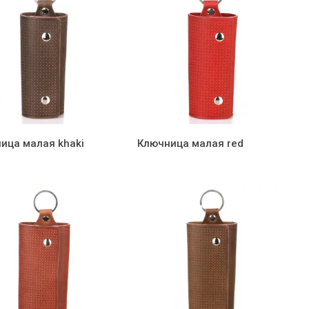
ица малая khaki
Ключница малая red