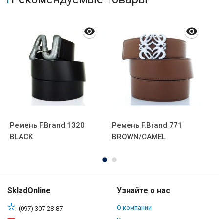
Ремень F.Brand 1320
Ремень F.Brand 771
К
BLACK
BROWN/CAMEL
В
SkladOnline
Узнайте о нас
О компании
(097) 307-28-87