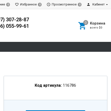
ние
Избранное
Просмотренное
Кабинет
0
0
0
97) 307-28-87
Корзина
66) 055-99-61
всего
$0
Код артикула:
116786