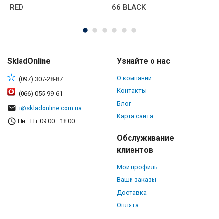
RED
66 BLACK
1
SkladOnline
Узнайте о нас
О компании
(097) 307-28-87
Контакты
(066) 055-99-61
Блог
i@skladonline.com.ua
Карта сайта
Пн—Пт 09:00—18:00
Обслуживание
клиентов
Мой профиль
Ваши заказы
Доставка
Оплата