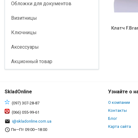
Обложки для документов
Визитницы
Клатч F.Bra
Ключницы
Аксессуары
Акционный товар
SkladOnline
Узнайте о н
О компании
(097) 307-28-87
Контакты
(066) 055-99-61
Блог
i@skladonline.com.ua
Карта сайта
Пн—Пт 09:00—18:00