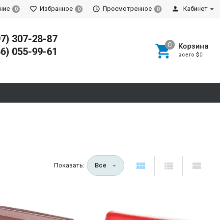
ние
Избранное
Просмотренное
Кабинет
0
0
0
97) 307-28-87
Корзина
66) 055-99-61
всего
$0
Показать:
Все