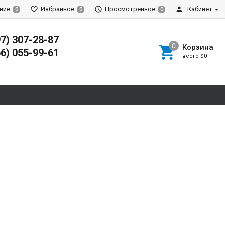
ние
Избранное
Просмотренное
Кабинет
0
0
0
97) 307-28-87
Корзина
66) 055-99-61
всего
$0