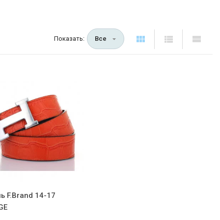
Показать:
Все
ь F.Brand 14-17
GE