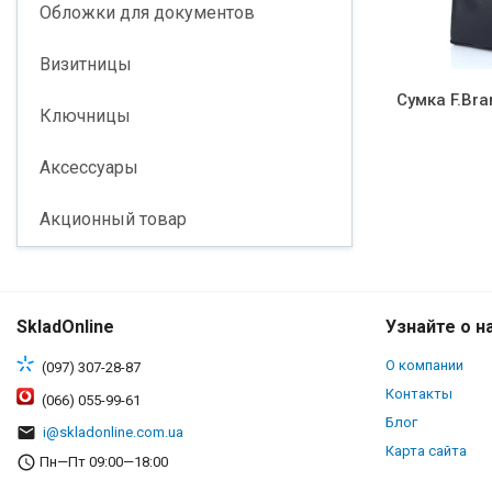
Обложки для документов
Визитницы
Сумка F.Br
Ключницы
Аксессуары
Акционный товар
SkladOnline
Узнайте о н
О компании
(097) 307-28-87
Контакты
(066) 055-99-61
Блог
i@skladonline.com.ua
Карта сайта
Пн—Пт 09:00—18:00