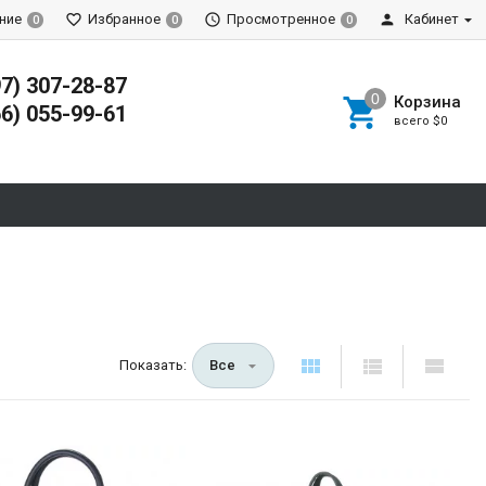
ние
Избранное
Просмотренное
Кабинет
0
0
0
97) 307-28-87
Корзина
66) 055-99-61
всего
$0
Показать:
Все